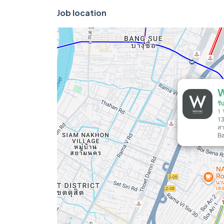
Job location
W
รั
1 
13
ส
Ba