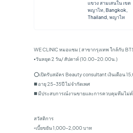
แขวง สามเสนใน เขต
พญาไท, Bangkok,
Thailand, พญาไท
WE CLINIC หมอแซม ( สาขากรุงเทพ ใกล้กับ BTS
▪️วันหยุด 2 วัน/ สัปดาห์ (10.00-20.00น.)
⭕️เปิดรับสมัคร Beauty consultant เงินเดือน 
◼️ อายุ 25-35ปี ไม่จำกัดเพศ
◼️ มีประสบการณ์งานขายและการควบคุมทีมไม่ต่ำก
สวัสดิการ
▫️เบี้ยขยัน 1,000-2,000 บาท