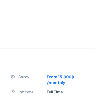
Salary
From 15,000฿
/monthly
Job type
Full Time