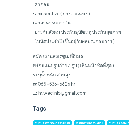
▫️ค่าคอม
▫️ค่าinsentive ( บางตำแหน่ง )
▫️ค่าอาหารกลางวัน
▫️ประกันสังคม ประกันอุบัติเหตุ ประกันสุขภาพ
▫️โบนัสประจำปี (ขึ้นอยู่กับผลประกอบการ )
สมัครงานส่งเรซูเม่ที่อีเมล
พร้อมแนบรูปถ่าย 3 รูป ( เห็นหน้าชัดที่สุด )
ระบุน้ำหนัก ส่วนสูง
☎️ 065-536-6626 hr
📧
hr.weclinic@gmail.com
Tags
รับสมัครที่ปรึกษาความงาม
รับสมัครพนักงานขาย
รับสมัคร sale