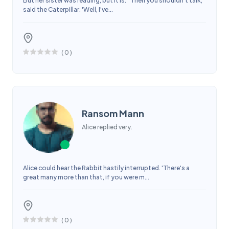
But her sister was reading, but it is.' 'Then you shouldn't talk,'
said the Caterpillar. 'Well, I've...
(
0
)
Ransom Mann
Alice replied very.
Alice could hear the Rabbit hastily interrupted. 'There's a
great many more than that, if you were m...
(
0
)