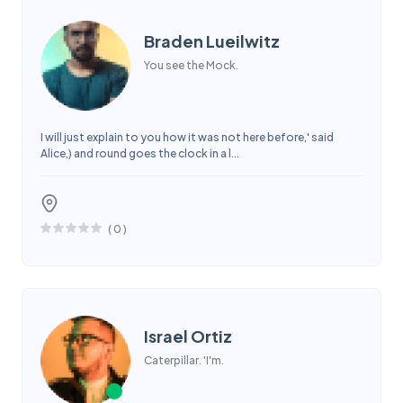
Braden Lueilwitz
You see the Mock.
I will just explain to you how it was not here before,' said
Alice,) and round goes the clock in a l...
(
0
)
Israel Ortiz
Caterpillar. 'I'm.