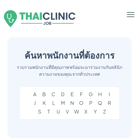
ค้นหาพนักงานที่ต้องการ
รวบรวมพนักงานที่มีคุณภาพ พร้อมจะมาร่วมงานกับคลินิก
ความงามของคุณ จากทั่วประเทศ
A
B
C
D
E
F
G
H
I
J
K
L
M
N
O
P
Q
R
S
T
U
V
W
X
Y
Z