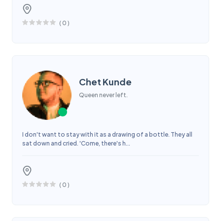
(
0
)
Chet Kunde
Queen never left.
I don't want to stay with it as a drawing of a bottle. They all
sat down and cried. 'Come, there's h...
(
0
)