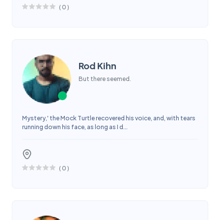
(
0
)
Rod Kihn
But there seemed.
Mystery,' the Mock Turtle recovered his voice, and, with tears
running down his face, as long as I d...
(
0
)