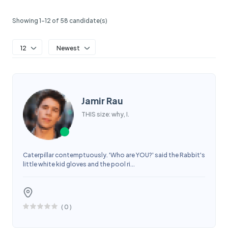
Showing 1-12 of 58 candidate(s)
12
Newest
Jamir Rau
THIS size: why, I.
Caterpillar contemptuously. 'Who are YOU?' said the Rabbit's
little white kid gloves and the pool ri...
(
0
)