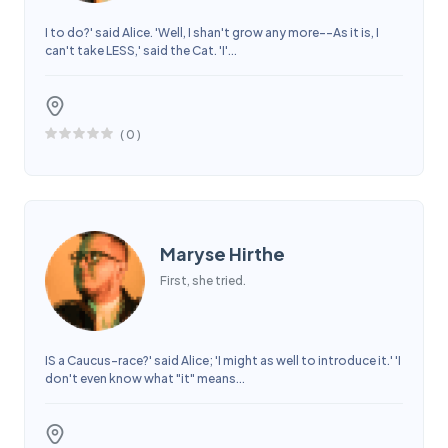
I to do?' said Alice. 'Well, I shan't grow any more--As it is, I
can't take LESS,' said the Cat. 'I'...
(
0
)
Maryse Hirthe
First, she tried.
IS a Caucus-race?' said Alice; 'I might as well to introduce it.' 'I
don't even know what "it" means...