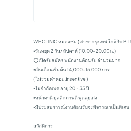
WE CLINIC หมอแซม ( สาขากรุงเทพ ใกล้กับ BTS
▪️วันหยุด 2 วัน/ สัปดาห์ (10.00-20.00น.)
⭕️เปิดรับสมัคร พนักงานต้อนรับ จำนวนมาก
▪️เงินเดือนเริ่มต้น 14,000-15,000 บาท
( ไม่รวมค่าคอม,insentive )
▪️ไม่จำกัดเพศ อายุ 20 - 35 ปี
▪️หน้าตาดี บุคลิกภาพดี พูดคุยเก่ง
▪️มีประสบการณ์งานต้อนรับจะพิจารณาเป็นพิเศษ
สวัสดิการ