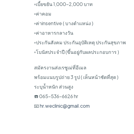
▫️เบี้ยขยัน 1,000-2,000 บาท
▫️ค่าคอม
▫️ค่าinsentive ( บางตำแหน่ง )
▫️ค่าอาหารกลางวัน
▫️ประกันสังคม ประกันอุบัติเหตุ ประกันสุขภาพ
▫️โบนัสประจำปี (ขึ้นอยู่กับผลประกอบการ )
สมัครงานส่งเรซูเม่ที่อีเมล
พร้อมแนบรูปถ่าย 3 รูป ( เห็นหน้าชัดที่สุด )
ระบุน้ำหนัก ส่วนสูง
☎️ 065-536-6626 hr
📧
hr.weclinic@gmail.com