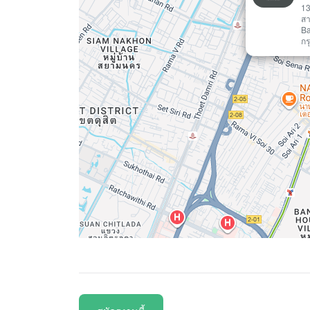
13
ส
Ba
กร