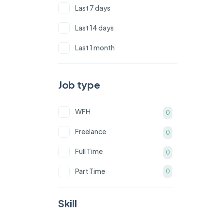
Last 7 days
9 ปี
0
Last 14 days
มากกว่า 10 ปี
0
Last 1 month
Job type
WFH
0
Freelance
0
Full Time
0
Part Time
0
Skill