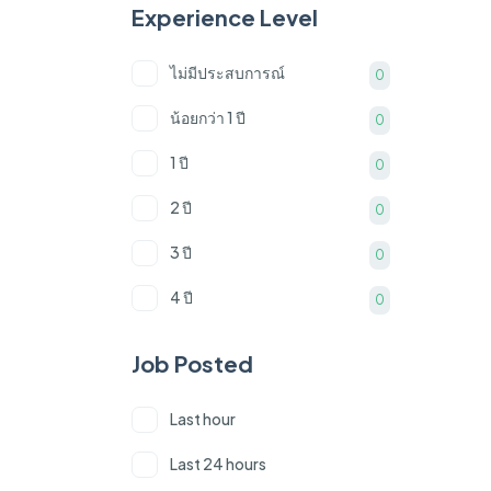
Experience Level
พนักงานตอบออนไลน์
0
ไม่มีประสบการณ์
เจ้าหน้าที่ฝ่ายบุคคล
0
0
น้อยกว่า 1 ปี
พนักงานทำความสะอาด
0
0
1 ปี
วิสัญญีแพทย์
0
0
2 ปี
ช่างภาพ/วีดีโอ/ตัดต่อคลิป
0
0
3 ปี
นักกายภาพบำบัด
0
0
4 ปี
0
5 ปี
0
Job Posted
6 ปี
0
Last hour
7 ปี
0
Last 24 hours
8 ปี
0