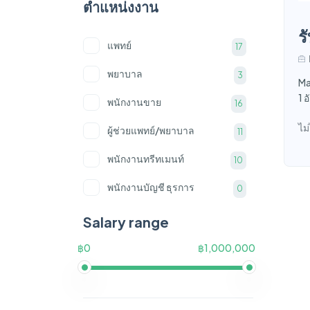
ตำแหน่งงาน
ร
แพทย์
17
พยาบาล
3
Ma
1 
พนักงานขาย
16
ไม
ผู้ช่วยแพทย์/พยาบาล
11
พนักงานทรีทเมนท์
10
พนักงานบัญชี ธุรการ
0
พนักงานต้อนรับ
7
Salary range
เจ้าหน้าที่การตลาด
3
฿0
฿1,000,000
กราฟฟิกดีไซด์
0
ผู้จัดการ
5