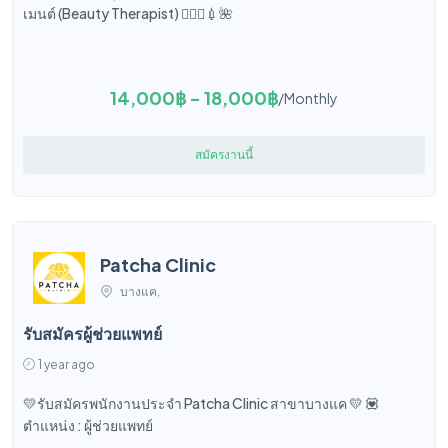
เมนต์ (Beauty Therapist) 🧑🏻‍⚕️💉🌺
14,000฿ - 18,000฿
/Monthly
สมัครงานนี้
Patcha Clinic
บางแค,
รับสมัครผู้ช่วยแพทย์
1 year ago
💛รับสมัครพนักงานประจำ Patcha Clinic สาขาบางแค 💛 💟
ตำแหน่ง : ผู้ช่วยแพทย์