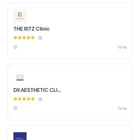
THE RITZ Clinic
(
1
)
1 งาน
DII AESTHETIC CLINIC
(
1
)
1 งาน