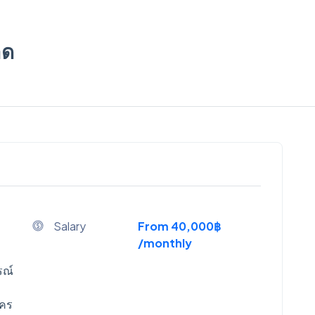
าด
Salary
From 40,000฿
/monthly
รณ์
นคร