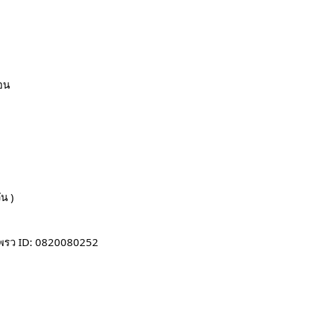
ือน
ัน )
่แพรว ID: 0820080252