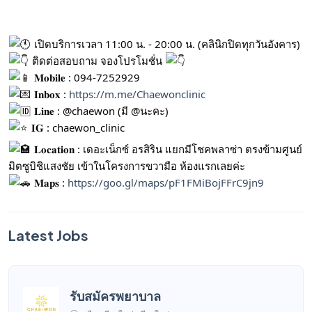
เปิดบริการเวลา 11:00 น. - 20:00 น. (คลินิกปิดทุกวันอังคาร)
ติดต่อสอบถาม จองโปรโมชั่น
𝐌𝐨𝐛𝐢𝐥𝐞 : 094-7252929
𝐈𝐧𝐛𝐨𝐱 :
https://m.me/Chaewonclinic
𝐋𝐢𝐧𝐞 : @chaewon (มี @นะคะ)
𝐈𝐆 : chaewon_clinic
𝐋𝐨𝐜𝐚𝐭𝐢𝐨𝐧 : เดอะเน็กซ์ อรสิริน แยกมีโชคพลาซ่า ตรงข้ามศูนย์
มิตซูบิชิแสงชัย เข้าในโครงการขวามือ ห้องแรกเลยค่ะ
𝐌𝐚𝐩𝐬 :
https://goo.gl/maps/pF1FMiBojFFrC9jn9
Latest Jobs
รับสมัครพยาบาล