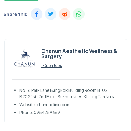
Share this
Chanun Aesthetic Wellness &
Surgery
1 Open Jobs
No.18 Park Lane Bangkok Building Room B102,
B202 1st, 2nd Floor Sukhumvit 61 Khlong Tan Nuea
Website: chanunclinic.com
Phone: 0984289669