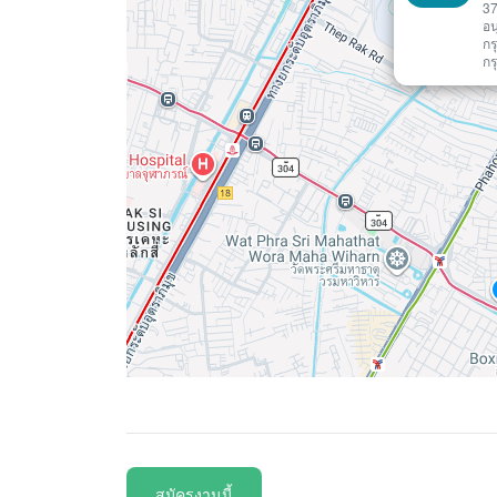
37
อน
กร
กร
สมัครงานนี้