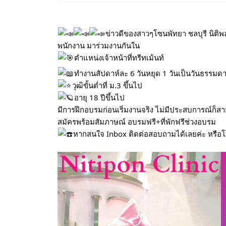
ข่าวดีของสาวๆโซนพัทยา ชลบุรี นิติพล
พนักงาน มาร่วมงานกันใน
ตำแหน่งเจ้าหน้าที่ทรีทเม้นท์
ทำงานสัปดาห์ละ 6 วันหยุด 1 วันเป็นวันธรรมดา
วุฒิขั้นต่ำที่ ม.3 ขึ้นไป
อายุ 18 ปีขึ้นไป
มีการฝึกอบรมก่อนเริ่มงานจริง ไม่มีประสบการณ์ก็ส
สมัครพร้อมสัมภาษณ์ อบรมฟรี+ที่พักฟรีช่วงอบรม
หากสนใจ Inbox ติดต่อสอบถามได้เลยค่ะ หรือ