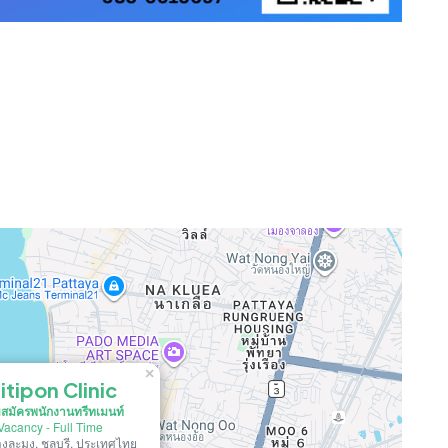
×
itipon Clinic
บสมัครพนักงานทรีทเมนท์
Vacancy
-
Full Time
งละมุง, ชลบุรี, ประเทศไทย