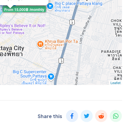
From 15,000฿ /monthly
Leaflet
Share this